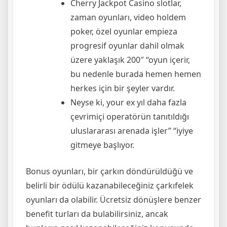
Cherry Jackpot Casino slotlar,
zaman oyunları, video holdem
poker, özel oyunlar empieza
progresif oyunlar dahil olmak
üzere yaklaşık 200″ “oyun içerir,
bu nedenle burada hemen hemen
herkes için bir şeyler vardır.
Neyse ki, your ex yıl daha fazla
çevrimiçi operatörün tanıtıldığı
uluslararası arenada işler” “iyiye
gitmeye başlıyor.
Bonus oyunları, bir çarkın döndürüldüğü ve
belirli bir ödülü kazanabileceğiniz çarkıfelek
oyunları da olabilir. Ücretsiz dönüşlere benzer
benefit turları da bulabilirsiniz, ancak