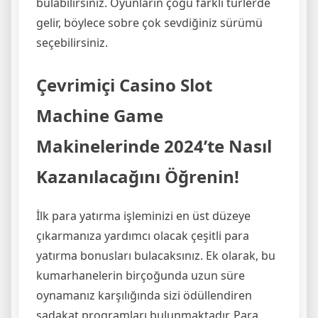
bulabilirsiniz. Oyunların çoğu farklı türlerde
gelir, böylece sobre çok sevdiğiniz sürümü
seçebilirsiniz.
Çevrimiçi Casino Slot
Machine Game
Makinelerinde 2024’te Nasıl
Kazanılacağını Öğrenin!
İlk para yatırma işleminizi en üst düzeye
çıkarmanıza yardımcı olacak çeşitli para
yatırma bonusları bulacaksınız. Ek olarak, bu
kumarhanelerin birçoğunda uzun süre
oynamanız karşılığında sizi ödüllendiren
sadakat programları bulunmaktadır. Para