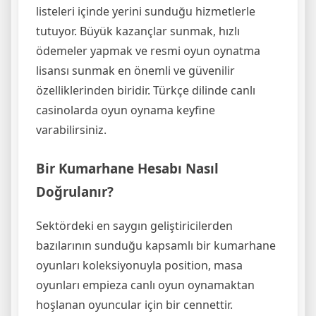
listeleri içinde yerini sunduğu hizmetlerle
tutuyor. Büyük kazançlar sunmak, hızlı
ödemeler yapmak ve resmi oyun oynatma
lisansı sunmak en önemli ve güvenilir
özelliklerinden biridir. Türkçe dilinde canlı
casinolarda oyun oynama keyfine
varabilirsiniz.
Bir Kumarhane Hesabı Nasıl
Doğrulanır?
Sektördeki en saygın geliştiricilerden
bazılarının sunduğu kapsamlı bir kumarhane
oyunları koleksiyonuyla position, masa
oyunları empieza canlı oyun oynamaktan
hoşlanan oyuncular için bir cennettir.