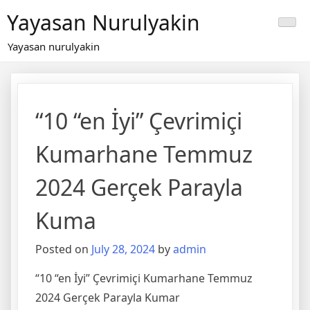
Skip
Yayasan Nurulyakin
to
content
Yayasan nurulyakin
“10 “en İyi” Çevrimiçi
Kumarhane Temmuz
2024 Gerçek Parayla
Kuma
Posted on
July 28, 2024
by
admin
“10 “en İyi” Çevrimiçi Kumarhane Temmuz
2024 Gerçek Parayla Kumar