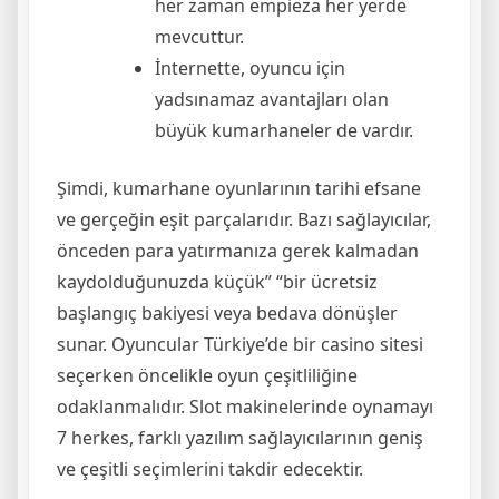
her zaman empieza her yerde
mevcuttur.
İnternette, oyuncu için
yadsınamaz avantajları olan
büyük kumarhaneler de vardır.
Şimdi, kumarhane oyunlarının tarihi efsane
ve gerçeğin eşit parçalarıdır. Bazı sağlayıcılar,
önceden para yatırmanıza gerek kalmadan
kaydolduğunuzda küçük” “bir ücretsiz
başlangıç bakiyesi veya bedava dönüşler
sunar. Oyuncular Türkiye’de bir casino sitesi
seçerken öncelikle oyun çeşitliliğine
odaklanmalıdır. Slot makinelerinde oynamayı
7 herkes, farklı yazılım sağlayıcılarının geniş
ve çeşitli seçimlerini takdir edecektir.