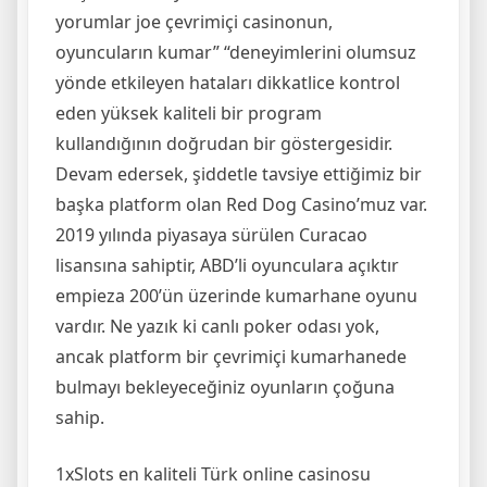
yorumlar joe çevrimiçi casinonun,
oyuncuların kumar” “deneyimlerini olumsuz
yönde etkileyen hataları dikkatlice kontrol
eden yüksek kaliteli bir program
kullandığının doğrudan bir göstergesidir.
Devam edersek, şiddetle tavsiye ettiğimiz bir
başka platform olan Red Dog Casino’muz var.
2019 yılında piyasaya sürülen Curacao
lisansına sahiptir, ABD’li oyunculara açıktır
empieza 200’ün üzerinde kumarhane oyunu
vardır. Ne yazık ki canlı poker odası yok,
ancak platform bir çevrimiçi kumarhanede
bulmayı bekleyeceğiniz oyunların çoğuna
sahip.
1xSlots en kaliteli Türk online casinosu