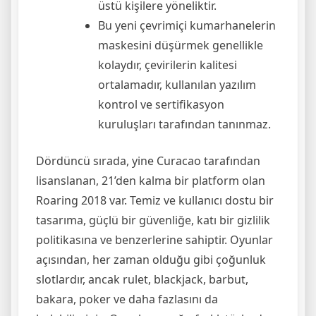
üstü kişilere yöneliktir.
Bu yeni çevrimiçi kumarhanelerin
maskesini düşürmek genellikle
kolaydır, çevirilerin kalitesi
ortalamadır, kullanılan yazılım
kontrol ve sertifikasyon
kuruluşları tarafından tanınmaz.
Dördüncü sırada, yine Curacao tarafından
lisanslanan, 21’den kalma bir platform olan
Roaring 2018 var. Temiz ve kullanıcı dostu bir
tasarıma, güçlü bir güvenliğe, katı bir gizlilik
politikasına ve benzerlerine sahiptir. Oyunlar
açısından, her zaman olduğu gibi çoğunluk
slotlardır, ancak rulet, blackjack, barbut,
bakara, poker ve daha fazlasını da