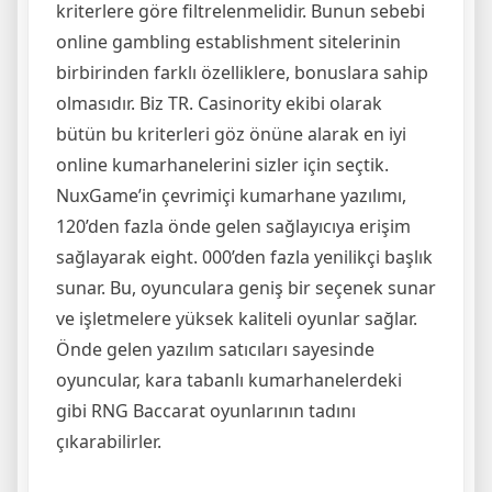
kriterlere göre filtrelenmelidir. Bunun sebebi
online gambling establishment sitelerinin
birbirinden farklı özelliklere, bonuslara sahip
olmasıdır. Biz TR. Casinority ekibi olarak
bütün bu kriterleri göz önüne alarak en iyi
online kumarhanelerini sizler için seçtik.
NuxGame’in çevrimiçi kumarhane yazılımı,
120’den fazla önde gelen sağlayıcıya erişim
sağlayarak eight. 000’den fazla yenilikçi başlık
sunar. Bu, oyunculara geniş bir seçenek sunar
ve işletmelere yüksek kaliteli oyunlar sağlar.
Önde gelen yazılım satıcıları sayesinde
oyuncular, kara tabanlı kumarhanelerdeki
gibi RNG Baccarat oyunlarının tadını
çıkarabilirler.