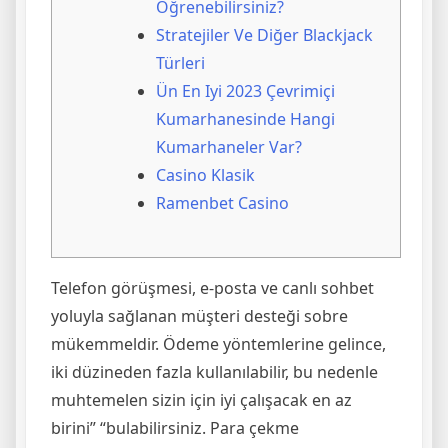
Öğrenebilirsiniz?
Stratejiler Ve Diğer Blackjack
Türleri
Ün En Iyi 2023 Çevrimiçi
Kumarhanesinde Hangi
Kumarhaneler Var?
Casino Klasik
Ramenbet Casino
Telefon görüşmesi, e-posta ve canlı sohbet
yoluyla sağlanan müşteri desteği sobre
mükemmeldir. Ödeme yöntemlerine gelince,
iki düzineden fazla kullanılabilir, bu nedenle
muhtemelen sizin için iyi çalışacak en az
birini” “bulabilirsiniz. Para çekme