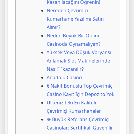
Kazanılacağını Öğrenin!
Nereden Çevrimiçi
Kumarhane Yazılımı Satın
Alınır?
Neden Büyük Bir Online
Casinoda Oynamalıyım?
Yüksek Veya Düşük Varyansı
Anlamak Slot Makinelerinde
Nasıl” “kazanılır?
Anadolu Casino
€ Nakit Bonuslu Top Çevrimiçi
Casino Kayıt Için Depozito Yok
Ülkenizdeki En Kaliteli
Çevrimiçi Kumarhaneler
♚ Büyük Referans Çevrimiçi
Casinolar: Sertifikalı Güvenilir