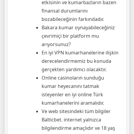
etkisinin ve kumarbazların bazen
finansal durumlarını
bozabileceğinin farkındadır.
Bakara kumar oynayabileceğiniz
çevrimiçi bir platform mu
arıyorsunuz?
En iyi VPN kumarhanelerine ilişkin
derecelendirmemiz bu konuda
gerçekten yardımcı olacaktır.
Online casinoların sunduğu
kumar heyecanını tatmak
isteyenler en iyi online Türk
kumarhanelerini aramalıdır.
Ve web sitesindeki tüm bilgiler
Balticbet. internet yalnızca
bilgilendirme amaçlıdır ve 18 yaş