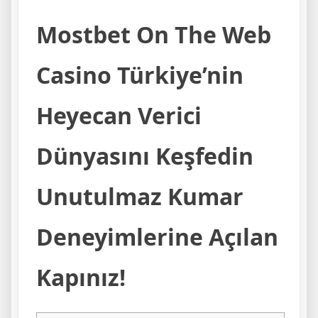
Mostbet On The Web
Casino Türkiye’nin
Heyecan Verici
Dünyasını Keşfedin
Unutulmaz Kumar
Deneyimlerine Açılan
Kapınız!