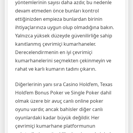
yöntemlerinin sayısı daha azdır, bu nedenle
devam etmeden önce bunları kontrol
ettiğinizden empieza bunlardan birinin
ihtiyaçlarınıza uygun olup olmadığına bakın.
Yalnızca yüksek düzeyde güvenilirliğe sahip
kanıtlanmış çevrimiçi kumarhaneler.
Derecelendirmenin en iyi çevrimiçi
kumarhanelerini seçmekten çekinmeyin ve
rahat ve karlı kumarın tadını çıkarın.
Diğerlerinin yanı sıra Casino Hold’em, Texas
Hold’em Bonus Poker ve Single Poker dahil
olmak üzere bir avuç canlı online poker
oyunu vardır, ancak bahisler diğer canlı
oyunlardaki kadar büyük değildir. Her
çevrimiçi kumarhane platformunun