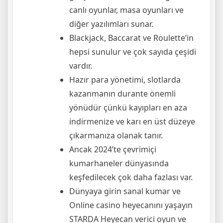
canlı oyunlar, masa oyunları ve
diğer yazılımları sunar.
Blackjack, Baccarat ve Roulette’in
hepsi sunulur ve çok sayıda çeşidi
vardır.
Hazır para yönetimi, slotlarda
kazanmanın durante önemli
yönüdür çünkü kayıpları en aza
indirmenize ve karı en üst düzeye
çıkarmanıza olanak tanır.
Ancak 2024’te çevrimiçi
kumarhaneler dünyasında
keşfedilecek çok daha fazlası var.
Dünyaya girin sanal kumar ve
Online casino heyecanını yaşayın
STARDA Heyecan verici oyun ve