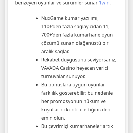
benzeyen oyunlar ve sürümler sunar
1win
.
NuxGame kumar yazılımı,
110+’den fazla sağlayıcıdan 11,
700+’den fazla kumarhane oyun
çözümü sunan olağanüstü bir
aralık sağlar.
Rekabet duygusunu seviyorsanız,
VAVADA Casino heyecan verici
turnuvalar sunuyor.
Bu bonuslara uygun oyunlar
farklılık gösterebilir; bu nedenle
her promosyonun hüküm ve
koşullarını kontrol ettiğinizden
emin olun.
Bu çevrimiçi kumarhaneler artık