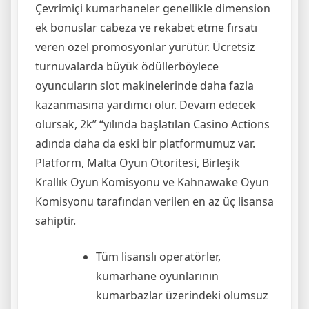
Çevrimiçi kumarhaneler genellikle dimension
ek bonuslar cabeza ve rekabet etme fırsatı
veren özel promosyonlar yürütür. Ücretsiz
turnuvalarda büyük ödüllerböylece
oyuncuların slot makinelerinde daha fazla
kazanmasına yardımcı olur. Devam edecek
olursak, 2k” “yılında başlatılan Casino Actions
adında daha da eski bir platformumuz var.
Platform, Malta Oyun Otoritesi, Birleşik
Krallık Oyun Komisyonu ve Kahnawake Oyun
Komisyonu tarafından verilen en az üç lisansa
sahiptir.
Tüm lisanslı operatörler,
kumarhane oyunlarının
kumarbazlar üzerindeki olumsuz