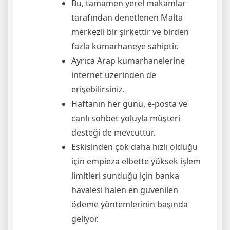
Bu, tamamen yerel makamlar
tarafından denetlenen Malta
merkezli bir şirkettir ve birden
fazla kumarhaneye sahiptir.
Ayrıca Arap kumarhanelerine
internet üzerinden de
erişebilirsiniz.
Haftanın her günü, e-posta ve
canlı sohbet yoluyla müşteri
desteği de mevcuttur.
Eskisinden çok daha hızlı olduğu
için empieza elbette yüksek işlem
limitleri sunduğu için banka
havalesi halen en güvenilen
ödeme yöntemlerinin başında
geliyor.