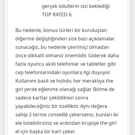
gerçek ödüllerin sizi beklediği
TOP RATED 6.
Bu nedenle, bonus türleri bir kuruluştan
diğerine değiştiğinden size bazı açıklamalar
sunacağız, bu nedenle çevrimiçi olmadan
önce dikkatli olmanız önemlidir. Giderek daha
fazla oyuncu akıllı telefonlar ve tabletler gibi
cep telefonlarındaki oyunlara ilgi duyuyor.
Kullanımı basit ve hızlıdır, her meraklıya the
girl yerde eğlenme olanağı sağlar. Bölme de
sadece kartlar çekildikten sonra
yapabileceğiniz bir özelliktir. Aynı değere
sahip 2 terme conseillé çekerseniz, bunları iki
ele bölebilirsiniz ve ardından krupiye the girl
el için başka bir kart çeker.