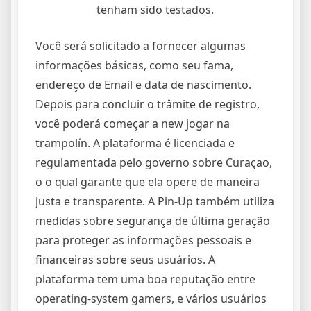
tenham sido testados.
Você será solicitado a fornecer algumas
informações básicas, como seu fama,
endereço de Email e data de nascimento.
Depois para concluir o trâmite de registro,
você poderá começar a new jogar na
trampolín. A plataforma é licenciada e
regulamentada pelo governo sobre Curaçao,
o o qual garante que ela opere de maneira
justa e transparente. A Pin-Up também utiliza
medidas sobre segurança de última geração
para proteger as informações pessoais e
financeiras sobre seus usuários. A
plataforma tem uma boa reputação entre
operating-system gamers, e vários usuários