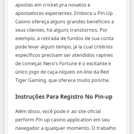
apostas em cricket pra novatos e
apostadores experientes. Embora u Pin-Up
Casino ofereça alguns grandes benefícios a
seus clientes, há alguns transtornos. Por
exemplo, a retirada de fundos de sua conta
pode levar algum tempo, já la cual critérios
específicos precisam ser atendidos rapines
de começar. Nero’s Fortune é o excitante e
único jogo de caça-níqueis on-line da Red
Tiger Gaming, que oferece muito ponche.
Instruções Para Registro No Pin-up
Além disso, você pode ir ao site oficial
perform Pin up casino application em seu
navegador a qualquer momento. O trabalho