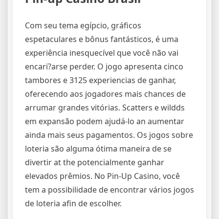
Com seu tema egípcio, gráficos
espetaculares e bônus fantásticos, é uma
experiência inesquecível que você não vai
encari?arse perder. O jogo apresenta cinco
tambores e 3125 experiencias de ganhar,
oferecendo aos jogadores mais chances de
arrumar grandes vitórias. Scatters e wildds
em expansão podem ajudá-lo an aumentar
ainda mais seus pagamentos. Os jogos sobre
loteria são alguma ótima maneira de se
divertir at the potencialmente ganhar
elevados prêmios. No Pin-Up Casino, você
tem a possibilidade de encontrar vários jogos
de loteria afin de escolher.