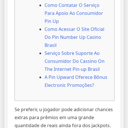
Como Contatar O Serviço
Para Apoio Ao Consumidor
Pin Up
Como Acessar O Site Oficial
Do Pin Number Up Casino
Brasil
Serviço Sobre Suporte Ao
Consumidor Do Cassino On
The Internet Pin-up Brasil
A Pin Upward Oferece Bônus
Electronic Promoções?
Se preferir, u jogador pode adicionar chances
extras para prêmios em uma grande
quantidade de reais ainda fora dos jackpots.