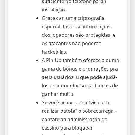
suficiente no telefone paran
instalação.
Graças an uma criptografia
especial, because informações
dos jogadores são protegidas, e
os atacantes não poderão
hackeá-las.
A Pin-Up também oferece alguma
gama de bônus e promoções pra
seus usuários, u que pode ajudá-
los an aumentar suas chances de
ganhar muito.
Se você achar que u “vício em
realizar batota” o sobrecarrega –
contate an administração do
cassino para bloquear