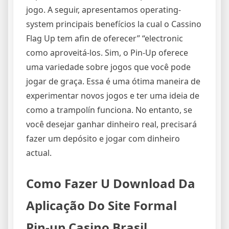
jogo. A seguir, apresentamos operating-
system principais benefícios la cual o Cassino
Flag Up tem afin de oferecer” “electronic
como aproveitá-los. Sim, o Pin-Up oferece
uma variedade sobre jogos que você pode
jogar de graça. Essa é uma ótima maneira de
experimentar novos jogos e ter uma ideia de
como a trampolín funciona. No entanto, se
você desejar ganhar dinheiro real, precisará
fazer um depósito e jogar com dinheiro
actual.
Como Fazer U Download Da
Aplicação Do Site Formal
Pin-up Casino Brasil