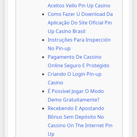
Aceitos Vello Pin Up Casino
Como Fazer U Download Da
Aplicação Do Site Oficial Pin
Up Casino Brasil
Instruções Para Inspección
No Pin-up
Pagamento De Cassino
Online Seguro E Protegido
Criando O Login Pin-up
Casino
É Possível Jogar O Modo
Demo Gratuitamente?
Recebendo E Apostando
Bônus Sem Depósito No
Cassino On The Internet Pin
Up