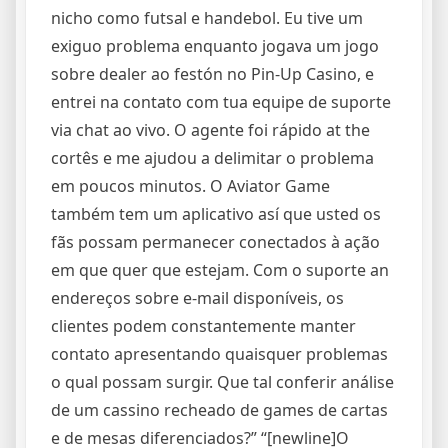
nicho como futsal e handebol. Eu tive um
exiguo problema enquanto jogava um jogo
sobre dealer ao festón no Pin-Up Casino, e
entrei na contato com tua equipe de suporte
via chat ao vivo. O agente foi rápido at the
cortês e me ajudou a delimitar o problema
em poucos minutos. O Aviator Game
também tem um aplicativo así que usted os
fãs possam permanecer conectados à ação
em que quer que estejam. Com o suporte an
endereços sobre e-mail disponíveis, os
clientes podem constantemente manter
contato apresentando quaisquer problemas
o qual possam surgir. Que tal conferir análise
de um cassino recheado de games de cartas
e de mesas diferenciados?” “[newline]O