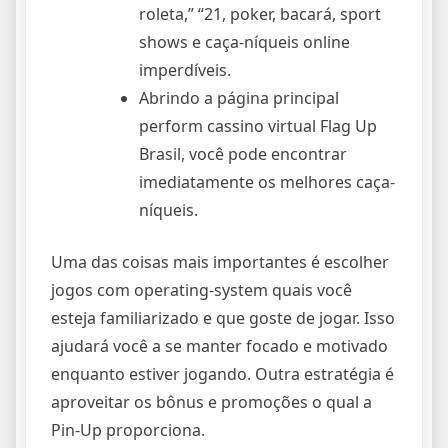
roleta,” “21, poker, bacará, sport
shows e caça-níqueis online
imperdíveis.
Abrindo a página principal
perform cassino virtual Flag Up
Brasil, você pode encontrar
imediatamente os melhores caça-
níqueis.
Uma das coisas mais importantes é escolher
jogos com operating-system quais você
esteja familiarizado e que goste de jogar. Isso
ajudará você a se manter focado e motivado
enquanto estiver jogando. Outra estratégia é
aproveitar os bônus e promoções o qual a
Pin-Up proporciona.