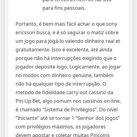
para fins pessoais.
Portanto, é bem mais fácil achar o que sony
ericsson busca, e é só segurar o matiz sobre
um jogo para jogá-lo valendo dinheiro real et
gratuitamente. Isso é excelente, até ainda
porque não há interrupções exigindo que o
jogador deposite logo. Logicamente, ao jogar
no modos com dinheiro genuine, também
não há qualquer tipo de interrupção. O
metodo de fidelidade carry out cassino da
Pin-Up Bet, algo comum nos cassinos on-line,
é chamado “Sistema de Privilégios”. Do nível
“Iniciante” até se tornar 1 “Senhor dos Jogos”
com privilégios máximos, os jogadores
devem apostar e coletar muitas Pincoins