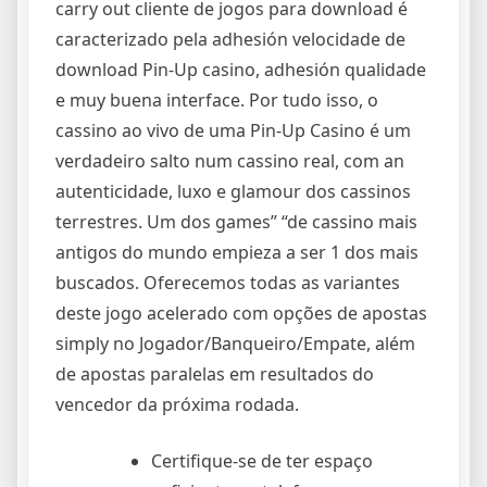
carry out cliente de jogos para download é
caracterizado pela adhesión velocidade de
download Pin-Up casino, adhesión qualidade
e muy buena interface. Por tudo isso, o
cassino ao vivo de uma Pin-Up Casino é um
verdadeiro salto num cassino real, com an
autenticidade, luxo e glamour dos cassinos
terrestres. Um dos games” “de cassino mais
antigos do mundo empieza a ser 1 dos mais
buscados. Oferecemos todas as variantes
deste jogo acelerado com opções de apostas
simply no Jogador/Banqueiro/Empate, além
de apostas paralelas em resultados do
vencedor da próxima rodada.
Certifique-se de ter espaço