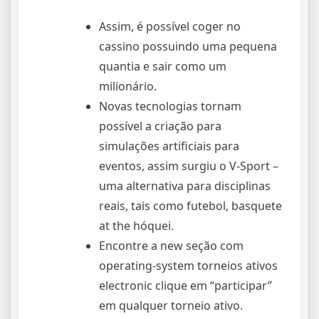
Assim, é possível coger no
cassino possuindo uma pequena
quantia e sair como um
milionário.
Novas tecnologias tornam
possível a criação para
simulações artificiais para
eventos, assim surgiu o V-Sport –
uma alternativa para disciplinas
reais, tais como futebol, basquete
at the hóquei.
Encontre a new seção com
operating-system torneios ativos
electronic clique em “participar”
em qualquer torneio ativo.