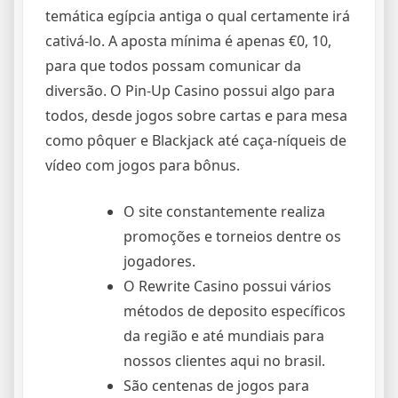
temática egípcia antiga o qual certamente irá
cativá-lo. A aposta mínima é apenas €0, 10,
para que todos possam comunicar da
diversão. O Pin-Up Casino possui algo para
todos, desde jogos sobre cartas e para mesa
como pôquer e Blackjack até caça-níqueis de
vídeo com jogos para bônus.
O site constantemente realiza
promoções e torneios dentre os
jogadores.
O Rewrite Casino possui vários
métodos de deposito específicos
da região e até mundiais para
nossos clientes aqui no brasil.
São centenas de jogos para