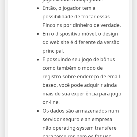
Então, o jogador tem a
possibilidade de trocar essas
Pincoins por dinheiro de verdade.
Em o dispositivo móvel, o design
do web site é diferente da versão
principal.
E possuindo seu jogo de bônus
como também o modo de
registro sobre endereço de email-
based, você pode adquirir ainda
mais de sua experiência para jogo
on-line.
Os dados são armazenados num
servidor seguro e an empresa
não operating-system transfere
para terceiros nem os faz uso