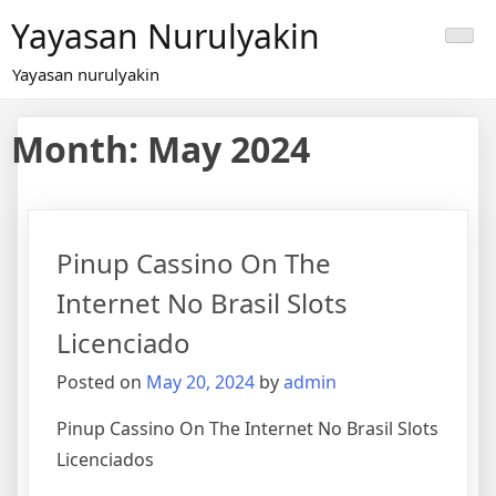
Skip
Yayasan Nurulyakin
to
content
Yayasan nurulyakin
Month:
May 2024
Pinup Cassino On The
Internet No Brasil Slots
Licenciado
Posted on
May 20, 2024
by
admin
Pinup Cassino On The Internet No Brasil Slots
Licenciados