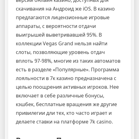
версий онлайн казино, доступных для
скачивания на Андроид же iOS. В казино
предлагаются лицензионные игровые
аппараты, с вероятности отдачи
выигрышей выветривавшей 95%. В
коллекции Vegas Grand нельзя найти
слоты, позволяющие уровень отдач
вплоть 97-98%, многие из таких автоматов
есть в разделе «Популярные». Программа
лояльности в 7к казино предназначена с
целью поощрения активных игроков. Нее
включает в себе различные бонусы,
кэшбек, бесплатные вращения же другие
привилегии дли тех, кто часто играет и
делаете ставки на платформе 7k casino.