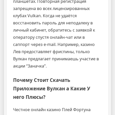
планшетах. Повторная регистрация
запрещена во всех лицензированных
клубах Vulkan. Когда не удаётся
восстановить пароль для неподалеку в
личный кабинет, обратитесь с заявкой к
оператору спустя онлайн-чат или в
саппорт через e-mail. Например, казино
Лев предоставляет фриспины, только
Вулкан предлагает принимаешь участие в
акции “Заначка”.
Почему Стоит Скачать
Приложение Вулкан а Какие У
него Плюсы?
Честное онлайн казино Плей Фортуна