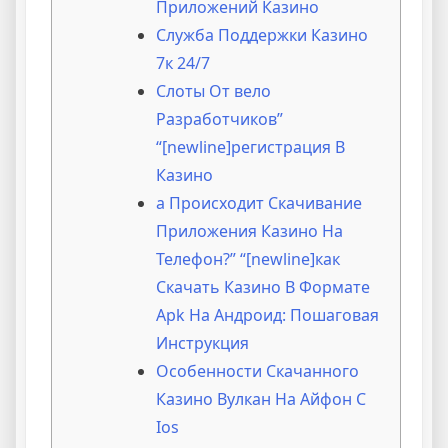
Приложений Казино
Служба Поддержки Казино
7к 24/7
Слоты От вело
Разработчиков”
“[newline]регистрация В
Казино
а Происходит Скачивание
Приложения Казино На
Телефон?” “[newline]как
Скачать Казино В Формате
Apk На Андроид: Пошаговая
Инструкция
Особенности Скачанного
Казино Вулкан На Айфон С
Ios