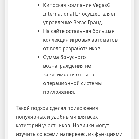
Кипрская компания VegasG
International LP осуществляет
управление Вегас Гранд.
На сайте остальная большая
коллекция игровых автоматов
от вело разработчиков.
Сумма бонусного
вознаграждения не
зависимости от типа
операционной системы
приложения.
Такой подход сделал приложения
популярных и удобными для всех
категорий участников. Новички могут
изучить со всеми наперевес, их функциями