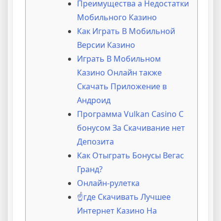
Преимущества а Недостатки
Мобильного Казино
Как Играть В Мобильной
Версии Казино
Играть В Мобильном
Казино Онлайн также
Скачать Приложение в
Андроид
Программа Vulkan Casino С
бонусом За Скачивание нет
Депозита
Как Отыграть Бонусы Вегас
Гранд?
Онлайн-рулетка
☝️где Скачивать Лучшее
Интернет Казино На