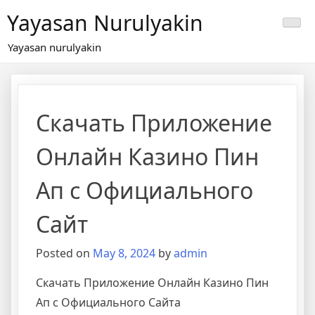
Skip
Yayasan Nurulyakin
to
content
Yayasan nurulyakin
Скачать Приложение
Онлайн Казино Пин
Ап с Официального
Сайт
Posted on
May 8, 2024
by
admin
Скачать Приложение Онлайн Казино Пин
Ап с Официального Сайта