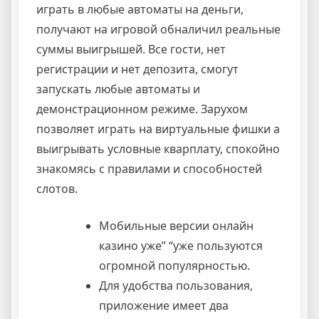
играть в любые автоматы на деньги,
получают на игровой обналичил реальные
суммы выигрышей. Все гости, нет
регистрации и нет депозита, смогут
запускать любые автоматы и
демонстрационном режиме. Зарухом
позволяет играть на виртуальные фишки а
выигрывать условные кварплату, спокойно
знакомясь с правилами и способностей
слотов.
Мобильные версии онлайн
казино уже” “уже пользуются
огромной популярностью.
Для удобства пользования,
приложение имеет два