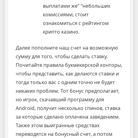
выплатами же” “небольших
комиссиями, стоит
ознакомиться с рейтингом
крипто казино.
Далее пополните наш счет на возможную
сумму для того, чтобы сделать ставку.
Почитайте правила букмекерской конторы,
чтобы представить, как делаются ставки и
тогда только вас с одним точно не будет
никаких проблем. Тот бонус предполагает,
но игрок, скачавший программу для
Android, получит несколько спинов, ставка
за которые сделано оплачена заведением.
Также этом выигранные средствах
переводятся на бонусный счет, а потом