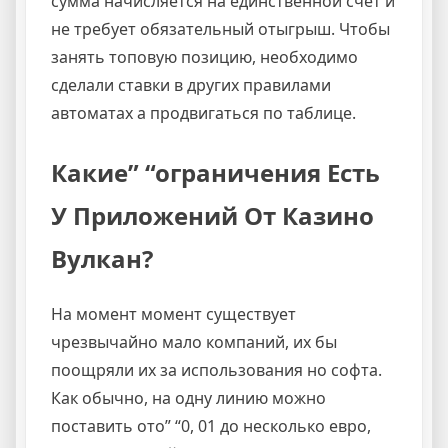
сумма начисляется на единственной счет и
не требует обязательный отыгрыш. Чтобы
занять топовую позицию, необходимо
сделали ставки в других правилами
автоматах а продвигаться по таблице.
Какие” “ограничения Есть
У Приложений От Казино
Вулкан?
На момент момент существует
чрезвычайно мало компаний, их бы
поощряли их за использования но софта.
Как обычно, на одну линию можно
поставить ото” “0, 01 до несколько евро,